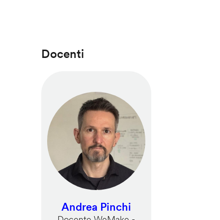
Docenti
Andrea Pinchi
Docente WeMake -