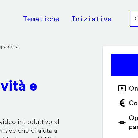
Main
Tematiche
Iniziative
navigation
ompetenze
vità e
On
Co
Op
video introduttivo al
pa
face che ci aiuta a