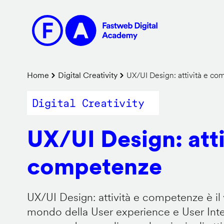
Salta
al
contenuto
principale
Briciole
Home
Digital Creativity
UX/UI Design: attività e c
di
Digital Creativity
pane
UX/UI Design: atti
competenze
UX/UI Design: attività e competenze è il 
mondo della User experience e User Inter