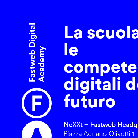
La scuol
le
compete
digitali d
futuro
NeXXt – Fastweb Headqu
Piazza Adriano Olivetti 1