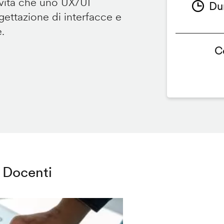
ività che uno UX/UI
Du
ettazione di interfacce e
e.
C
Docenti