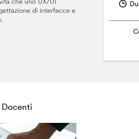
ività che uno UX/UI
Du
ettazione di interfacce e
e.
C
Docenti