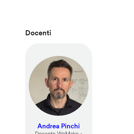
Docenti
Andrea Pinchi
Docente WeMake -