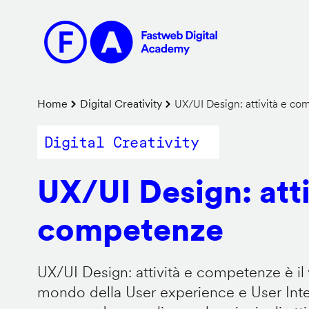
Salta
al
contenuto
principale
Briciole
Home
Digital Creativity
UX/UI Design: attività e c
di
Digital Creativity
pane
UX/UI Design: atti
competenze
UX/UI Design: attività e competenze è il 
mondo della User experience e User Inter