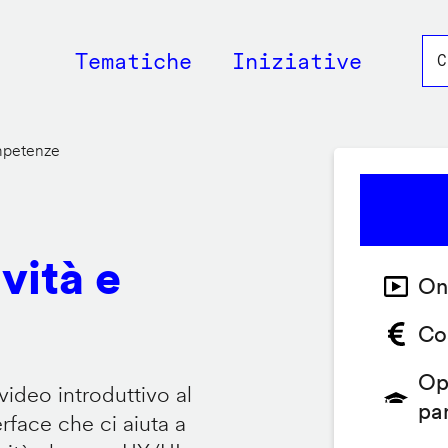
Main
Tematiche
Iniziative
navigation
ompetenze
vità e
On
Co
Op
video introduttivo al
pa
face che ci aiuta a