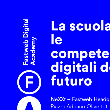
La scuol
le
compete
digitali d
futuro
NeXXt – Fastweb Headqu
Piazza Adriano Olivetti 1