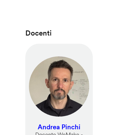
Docenti
Andrea Pinchi
Docente WeMake -