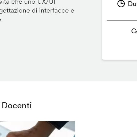
ività che uno UX/UI
Du
ettazione di interfacce e
e.
C
Docenti