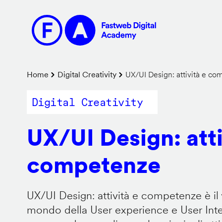
Salta
al
contenuto
principale
Briciole
Home
Digital Creativity
UX/UI Design: attività e c
di
Digital Creativity
pane
UX/UI Design: atti
competenze
UX/UI Design: attività e competenze è il 
mondo della User experience e User Inter