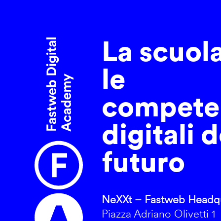
La scuol
le
compete
digitali d
futuro
NeXXt – Fastweb Headqu
Piazza Adriano Olivetti 1