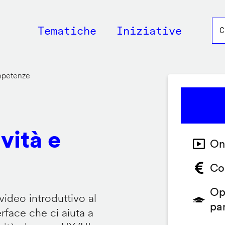
Main
Tematiche
Iniziative
navigation
ompetenze
vità e
On
Co
Op
video introduttivo al
pa
face che ci aiuta a