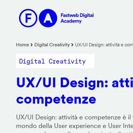
Salta
al
contenuto
principale
Briciole
Home
Digital Creativity
UX/UI Design: attività e c
di
Digital Creativity
pane
UX/UI Design: atti
competenze
UX/UI Design: attività e competenze è il 
mondo della User experience e User Inter