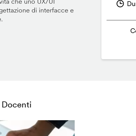
ività che uno UX/UI
Du
ettazione di interfacce e
e.
C
Docenti