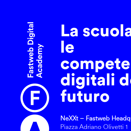
La scuol
le
compete
digitali d
futuro
NeXXt – Fastweb Headqu
Piazza Adriano Olivetti 1