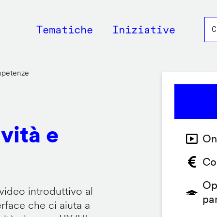
Main
Tematiche
Iniziative
navigation
ompetenze
vità e
On
Co
Op
video introduttivo al
pa
face che ci aiuta a