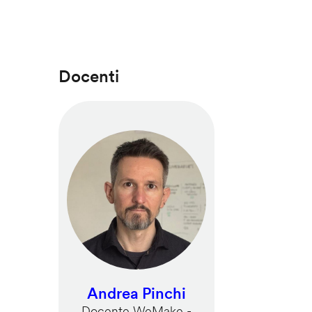
Docenti
Andrea Pinchi
Docente WeMake -