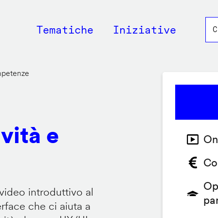
Main
Tematiche
Iniziative
navigation
ompetenze
vità e
On
Co
Op
video introduttivo al
pa
face che ci aiuta a