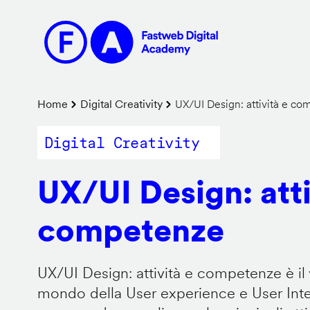
Salta
al
contenuto
principale
Briciole
Home
Digital Creativity
UX/UI Design: attività e c
di
Digital Creativity
pane
UX/UI Design: atti
competenze
UX/UI Design: attività e competenze è il 
mondo della User experience e User Inter