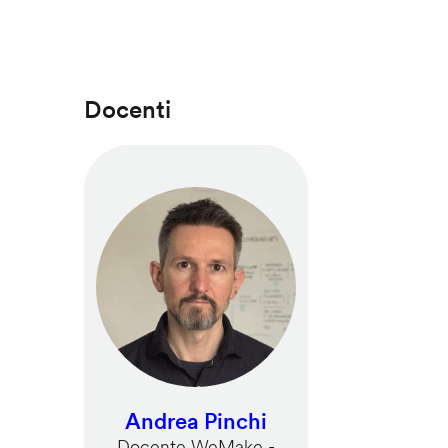
Docenti
Andrea Pinchi
Docente WeMake -