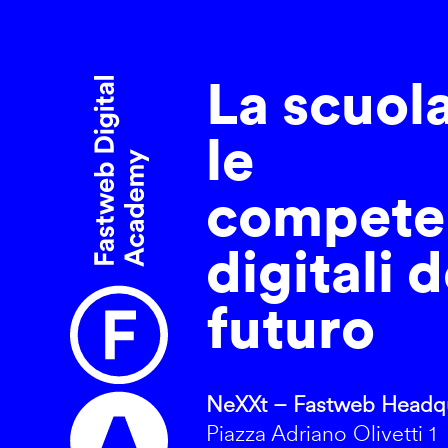
La scuol
le
compete
digitali d
futuro
NeXXt – Fastweb Headqu
Piazza Adriano Olivetti 1