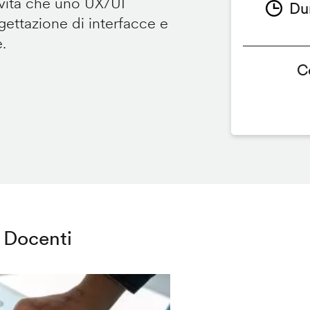
ività che uno UX/UI
Du
ettazione di interfacce e
e.
C
Docenti