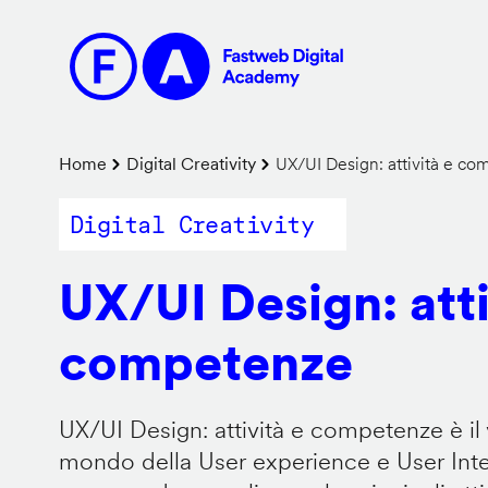
Salta
al
contenuto
principale
Briciole
Home
Digital Creativity
UX/UI Design: attività e c
di
Digital Creativity
pane
UX/UI Design: atti
competenze
UX/UI Design: attività e competenze è il 
mondo della User experience e User Inter