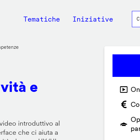
Main
Tematiche
Iniziative
navigation
ompetenze
vità e
On
Co
Op
video introduttivo al
pa
face che ci aiuta a