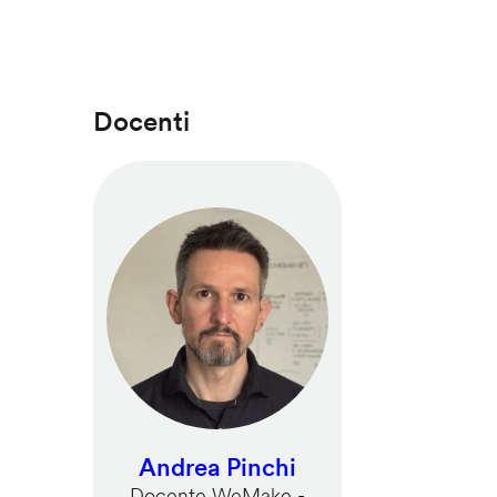
Docenti
Andrea Pinchi
Docente WeMake -