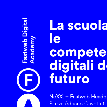
La scuol
le
compete
digitali d
futuro
NeXXt – Fastweb Headqu
Piazza Adriano Olivetti 1