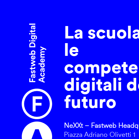
La scuol
le
compete
digitali d
futuro
NeXXt – Fastweb Headqu
Piazza Adriano Olivetti 1