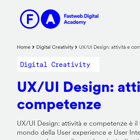
Salta
al
contenuto
principale
Briciole
Home
Digital Creativity
UX/UI Design: attività e c
di
Digital Creativity
pane
UX/UI Design: atti
competenze
UX/UI Design: attività e competenze è il 
mondo della User experience e User Inter