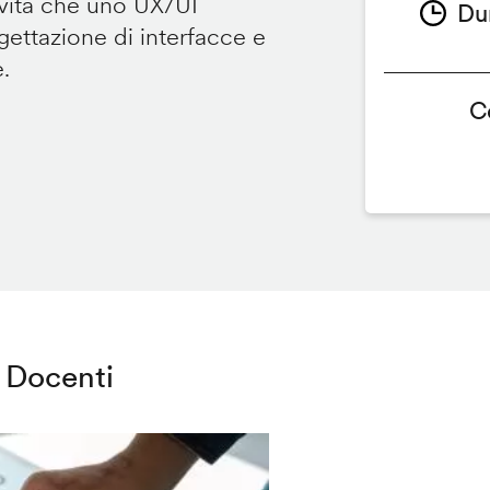
ività che uno UX/UI
Du
ettazione di interfacce e
e.
C
Docenti