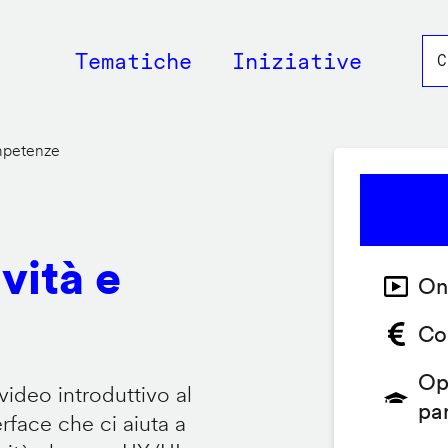
Main
Tematiche
Iniziative
navigation
ompetenze
vità e
On
Co
Op
video introduttivo al
pa
face che ci aiuta a