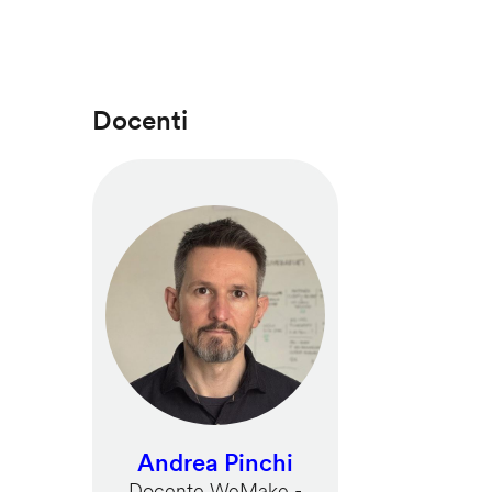
Docenti
Andrea Pinchi
Docente WeMake -