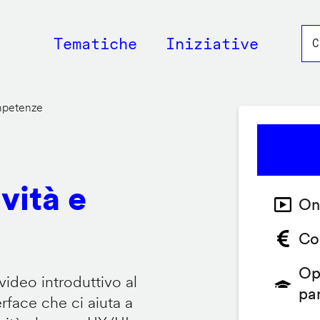
Main
Tematiche
Iniziative
navigation
ompetenze
vità e
On
Co
Op
video introduttivo al
pa
face che ci aiuta a