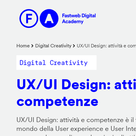
Salta
al
contenuto
principale
Briciole
Home
Digital Creativity
UX/UI Design: attività e c
di
Digital Creativity
pane
UX/UI Design: atti
competenze
UX/UI Design: attività e competenze è il 
mondo della User experience e User Inter