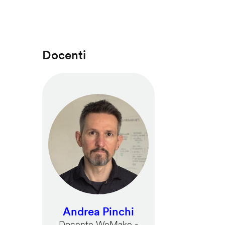
Docenti
Andrea Pinchi
Docente WeMake -