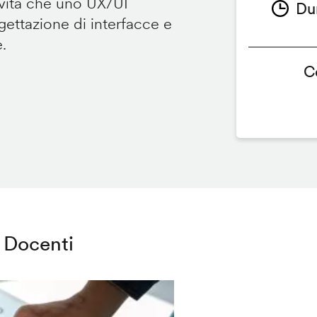
ività che uno UX/UI
Du
ettazione di interfacce e
e.
C
Docenti