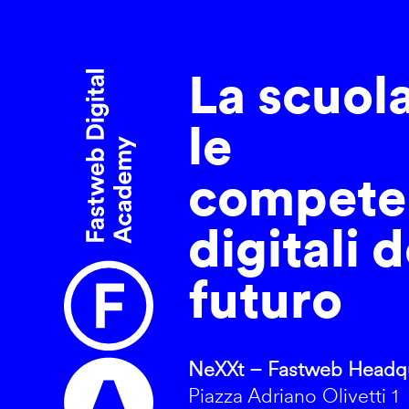
La scuol
le
compete
digitali d
futuro
NeXXt – Fastweb Headqu
Piazza Adriano Olivetti 1