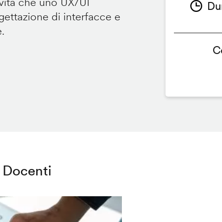
ività che uno UX/UI
Du
ettazione di interfacce e
e.
C
Docenti