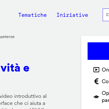
Main
Tematiche
Iniziative
navigation
ompetenze
vità e
On
Co
Op
video introduttivo al
pa
face che ci aiuta a