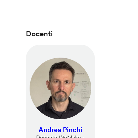
Docenti
Andrea Pinchi
Docente WeMake -