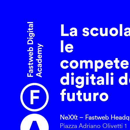
La scuol
le
compete
digitali d
futuro
NeXXt – Fastweb Headqu
Piazza Adriano Olivetti 1