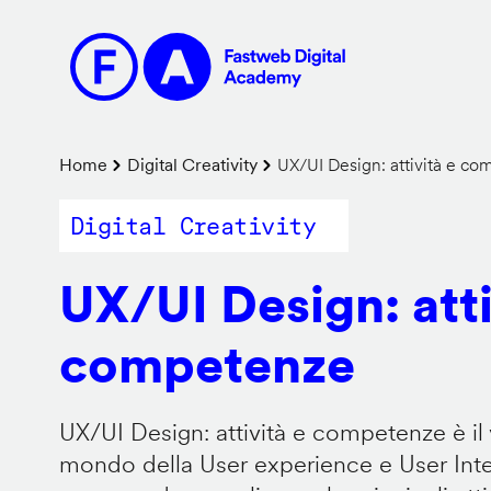
Salta
al
contenuto
principale
Briciole
Home
Digital Creativity
UX/UI Design: attività e c
di
Digital Creativity
pane
UX/UI Design: atti
competenze
UX/UI Design: attività e competenze è il 
mondo della User experience e User Inter