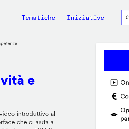
Main
Tematiche
Iniziative
navigation
ompetenze
vità e
On
Co
Op
video introduttivo al
pa
face che ci aiuta a