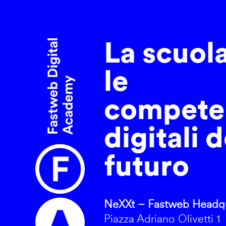
La scuol
le
compete
digitali d
futuro
NeXXt – Fastweb Headqu
Piazza Adriano Olivetti 1