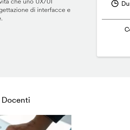
ività che uno UX/UI
Du
ettazione di interfacce e
e.
C
Docenti