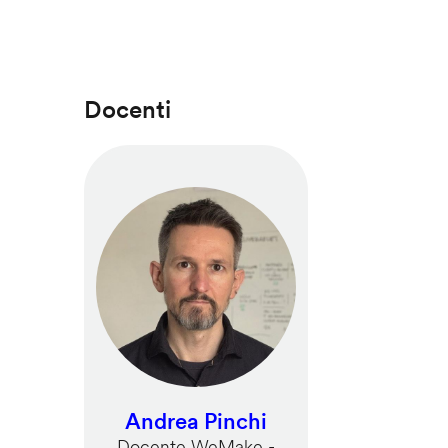
Docenti
Andrea Pinchi
Docente WeMake -