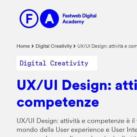
Salta
al
contenuto
principale
Briciole
Home
Digital Creativity
UX/UI Design: attività e c
di
Digital Creativity
pane
UX/UI Design: atti
competenze
UX/UI Design: attività e competenze è il 
mondo della User experience e User Inter