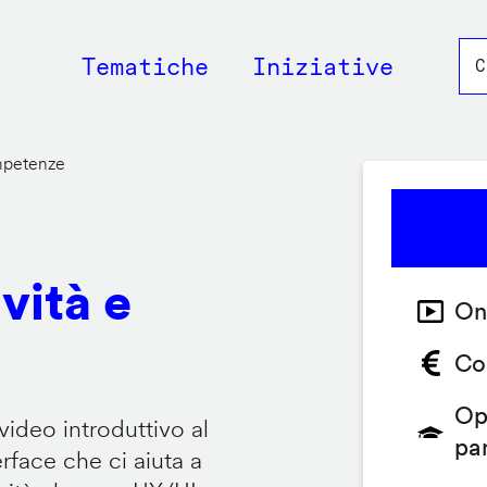
Main
Tematiche
Iniziative
navigation
ompetenze
vità e
On
Co
Op
video introduttivo al
pa
face che ci aiuta a