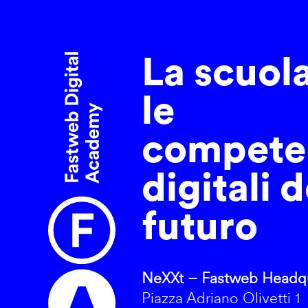
La scuol
le
compete
digitali d
futuro
NeXXt – Fastweb Headqu
Piazza Adriano Olivetti 1