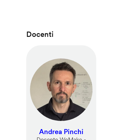
Docenti
Andrea Pinchi
Docente WeMake -