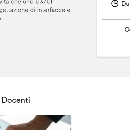
ività che uno UX/UI
Du
ettazione di interfacce e
e.
C
Docenti