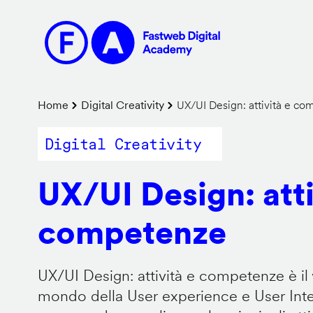
Salta
al
contenuto
principale
Briciole
Home
Digital Creativity
UX/UI Design: attività e c
di
Digital Creativity
pane
UX/UI Design: atti
competenze
UX/UI Design: attività e competenze è il 
mondo della User experience e User Inter