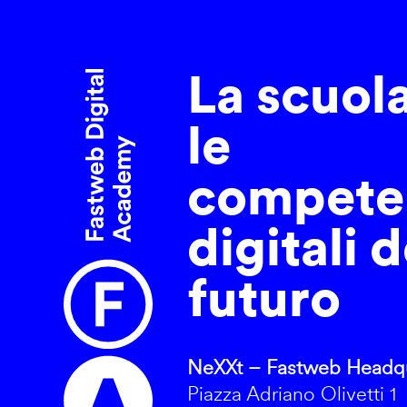
La scuol
le
compete
digitali d
futuro
NeXXt – Fastweb Headqu
Piazza Adriano Olivetti 1