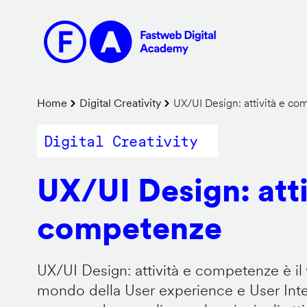
Salta
al
contenuto
principale
Briciole
Home
Digital Creativity
UX/UI Design: attività e c
di
Digital Creativity
pane
UX/UI Design: atti
competenze
UX/UI Design: attività e competenze è il 
mondo della User experience e User Inter