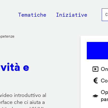
Main
Tematiche
Iniziative
navigation
ompetenze
vità e
On
Co
Op
video introduttivo al
pa
face che ci aiuta a