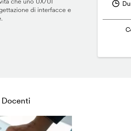
ività che uno UX/UI
Du
ettazione di interfacce e
e.
C
Docenti