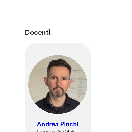
Docenti
Andrea Pinchi
Docente WeMake -