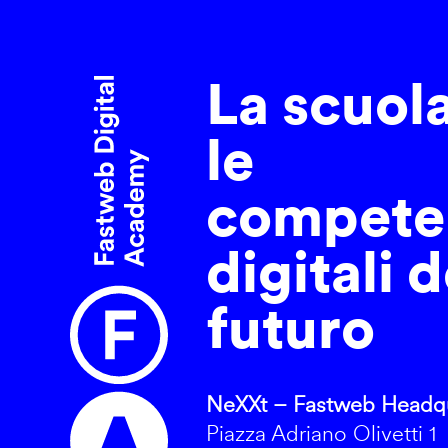
La scuol
le
compete
digitali d
futuro
NeXXt – Fastweb Headqu
Piazza Adriano Olivetti 1