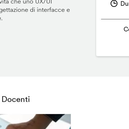
ività che uno UX/UI
Du
ettazione di interfacce e
e.
C
Docenti