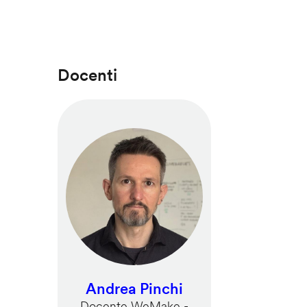
Docenti
Andrea Pinchi
Docente WeMake -