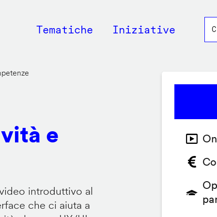
Main
Tematiche
Iniziative
navigation
ompetenze
vità e
On
Co
Op
video introduttivo al
pa
face che ci aiuta a