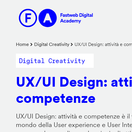
Salta
al
contenuto
principale
Briciole
Home
Digital Creativity
UX/UI Design: attività e c
di
Digital Creativity
pane
UX/UI Design: atti
competenze
UX/UI Design: attività e competenze è il 
mondo della User experience e User Inter