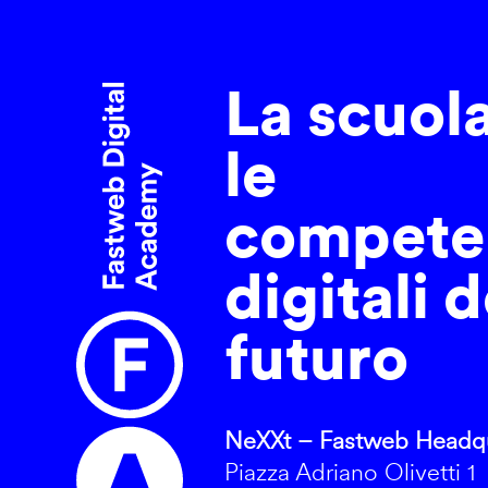
La scuol
le
compete
digitali d
futuro
NeXXt – Fastweb Headqu
Piazza Adriano Olivetti 1