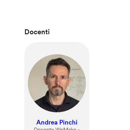
Docenti
Andrea Pinchi
Docente WeMake -