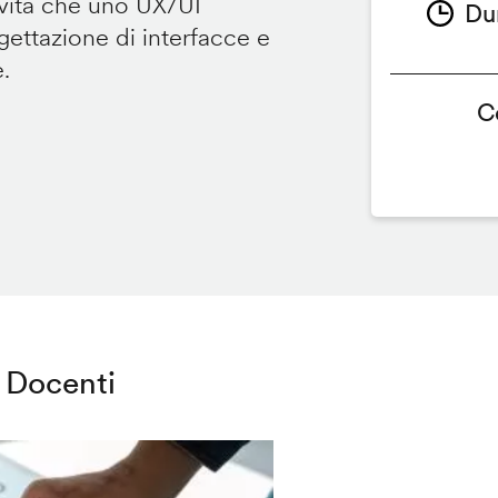
ività che uno UX/UI
Du
ettazione di interfacce e
e.
C
Docenti