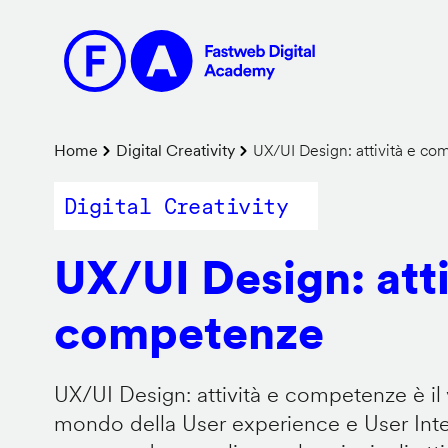
Salta
al
contenuto
principale
Briciole
Home
Digital Creativity
UX/UI Design: attività e c
di
Digital Creativity
pane
UX/UI Design: atti
competenze
UX/UI Design: attività e competenze è il 
mondo della User experience e User Inter