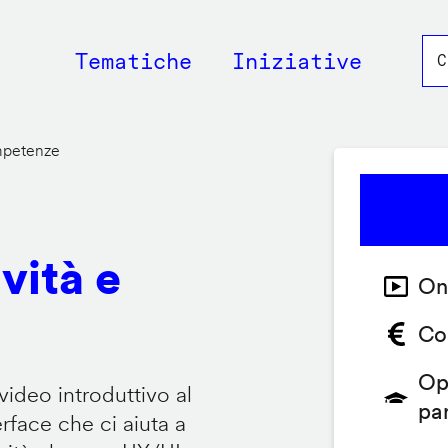
Main
Tematiche
Iniziative
navigation
ompetenze
vità e
On
Co
Op
video introduttivo al
pa
face che ci aiuta a