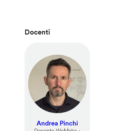
Docenti
Andrea Pinchi
Docente WeMake -