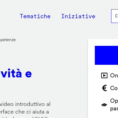
Main
Tematiche
Iniziative
navigation
ompetenze
vità e
On
Co
Op
video introduttivo al
pa
face che ci aiuta a