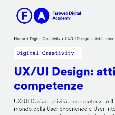
Salta
al
contenuto
principale
Briciole
Home
Digital Creativity
UX/UI Design: attività e c
di
Digital Creativity
pane
UX/UI Design: atti
competenze
UX/UI Design: attività e competenze è il 
mondo della User experience e User Inter