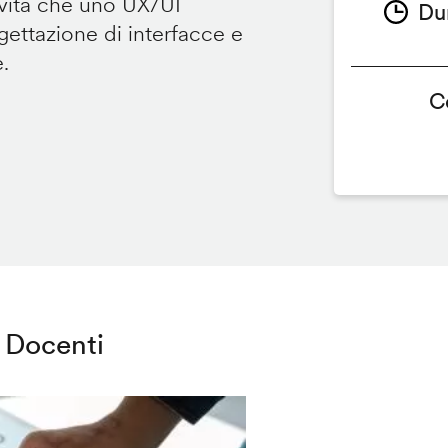
ività che uno UX/UI
Du
ettazione di interfacce e
e.
C
Docenti