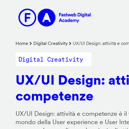
Salta
al
contenuto
principale
Briciole
Home
Digital Creativity
UX/UI Design: attività e c
di
Digital Creativity
pane
UX/UI Design: atti
competenze
UX/UI Design: attività e competenze è il 
mondo della User experience e User Inter