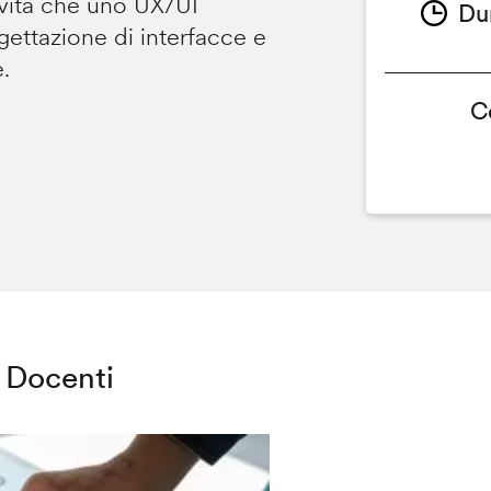
ività che uno UX/UI
Du
ettazione di interfacce e
e.
C
Docenti