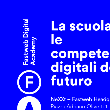
La scuol
le
compete
digitali d
futuro
NeXXt – Fastweb Headqu
Piazza Adriano Olivetti 1