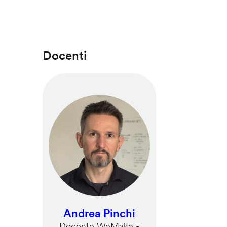
Docenti
Andrea Pinchi
Docente WeMake -