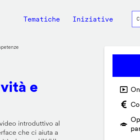
Main
Tematiche
Iniziative
navigation
ompetenze
vità e
On
Co
Op
video introduttivo al
pa
face che ci aiuta a