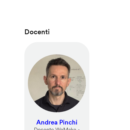
Docenti
Andrea Pinchi
Docente WeMake -