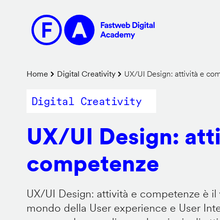
Salta
al
contenuto
principale
Briciole
Home
Digital Creativity
UX/UI Design: attività e c
di
Digital Creativity
pane
UX/UI Design: atti
competenze
UX/UI Design: attività e competenze è il 
mondo della User experience e User Inter