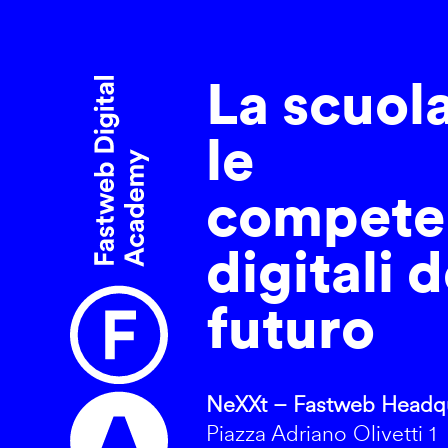
La scuol
le
compete
digitali d
futuro
NeXXt – Fastweb Headqu
Piazza Adriano Olivetti 1