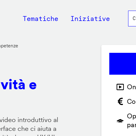
Main
Tematiche
Iniziative
navigation
ompetenze
vità e
On
Co
Op
video introduttivo al
pa
face che ci aiuta a