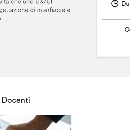
ività che uno UX/UI
Du
ettazione di interfacce e
e.
C
Docenti