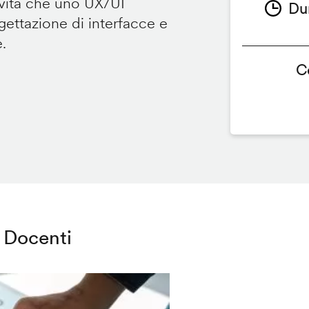
ività che uno UX/UI
Du
ettazione di interfacce e
e.
C
Docenti