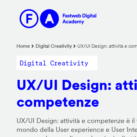
Salta
al
contenuto
principale
Briciole
Home
Digital Creativity
UX/UI Design: attività e c
di
Digital Creativity
pane
UX/UI Design: atti
competenze
UX/UI Design: attività e competenze è il 
mondo della User experience e User Inter