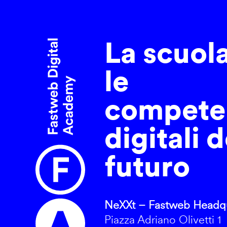
La scuol
le
compete
digitali d
futuro
NeXXt – Fastweb Headqu
Piazza Adriano Olivetti 1