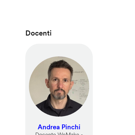
Docenti
Andrea Pinchi
Docente WeMake -