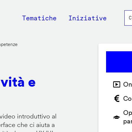
Main
Tematiche
Iniziative
navigation
ompetenze
vità e
On
Co
Op
video introduttivo al
pa
face che ci aiuta a