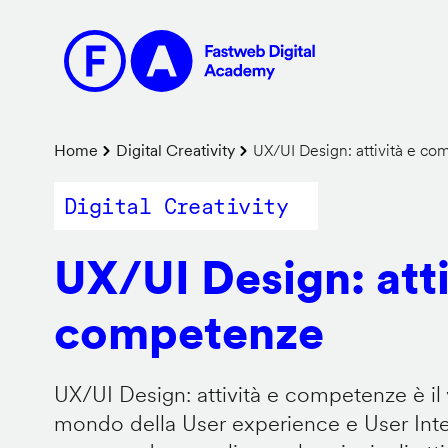
Salta
al
contenuto
principale
Briciole
Home
Digital Creativity
UX/UI Design: attività e c
di
Digital Creativity
pane
UX/UI Design: atti
competenze
UX/UI Design: attività e competenze è il 
mondo della User experience e User Inter