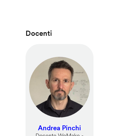
Docenti
Andrea Pinchi
Docente WeMake -