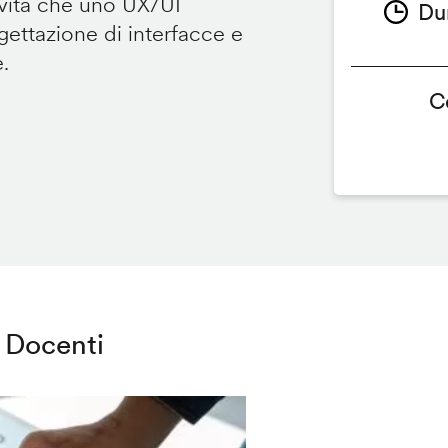
ività che uno UX/UI
Du
ettazione di interfacce e
e.
C
Docenti