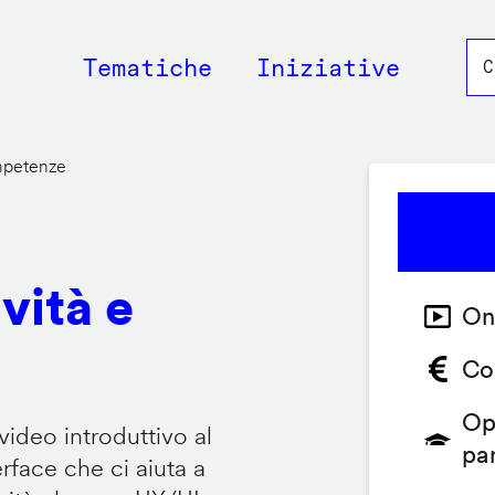
Main
Tematiche
Iniziative
navigation
ompetenze
vità e
On
Co
Op
video introduttivo al
pa
face che ci aiuta a