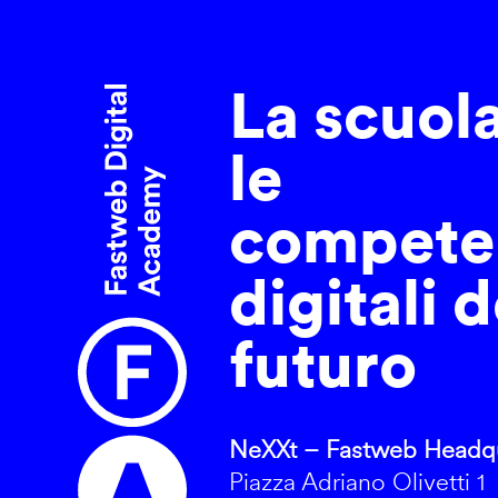
La scuol
le
compete
digitali d
futuro
NeXXt – Fastweb Headqu
Piazza Adriano Olivetti 1