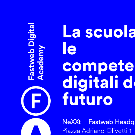
La scuol
le
compete
digitali d
futuro
NeXXt – Fastweb Headqu
Piazza Adriano Olivetti 1