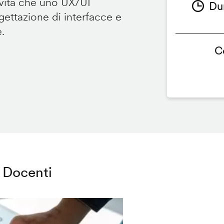
ività che uno UX/UI
Du
ettazione di interfacce e
e.
C
Docenti