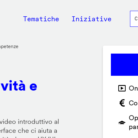
Main
Tematiche
Iniziative
navigation
ompetenze
vità e
On
Co
Op
video introduttivo al
pa
face che ci aiuta a