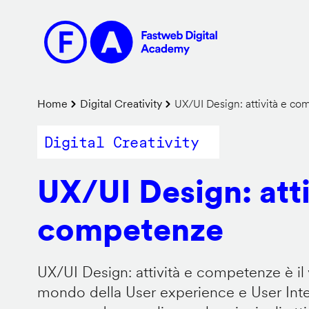
Salta
al
contenuto
principale
Briciole
Home
Digital Creativity
UX/UI Design: attività e c
di
Digital Creativity
pane
UX/UI Design: atti
competenze
UX/UI Design: attività e competenze è il 
mondo della User experience e User Inter