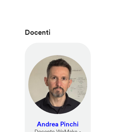
Docenti
Andrea Pinchi
Docente WeMake -