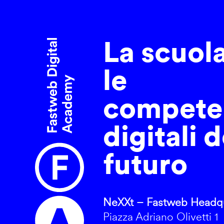
La scuol
le
compete
digitali d
futuro
NeXXt – Fastweb Headqu
Piazza Adriano Olivetti 1