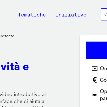
Main
Tematiche
Iniziative
navigation
ompetenze
vità e
On
Co
Op
video introduttivo al
pa
face che ci aiuta a