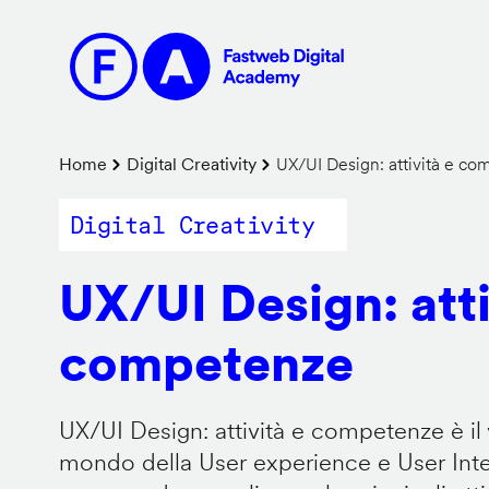
Salta
al
contenuto
principale
Briciole
Home
Digital Creativity
UX/UI Design: attività e c
di
Digital Creativity
pane
UX/UI Design: atti
competenze
UX/UI Design: attività e competenze è il 
mondo della User experience e User Inter