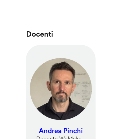
Docenti
Andrea Pinchi
Docente WeMake -