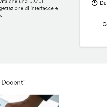
ività che uno UX/UI
Du
ettazione di interfacce e
e.
C
Docenti