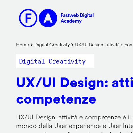
Salta
al
contenuto
principale
Briciole
Home
Digital Creativity
UX/UI Design: attività e c
di
Digital Creativity
pane
UX/UI Design: atti
competenze
UX/UI Design: attività e competenze è il 
mondo della User experience e User Inter