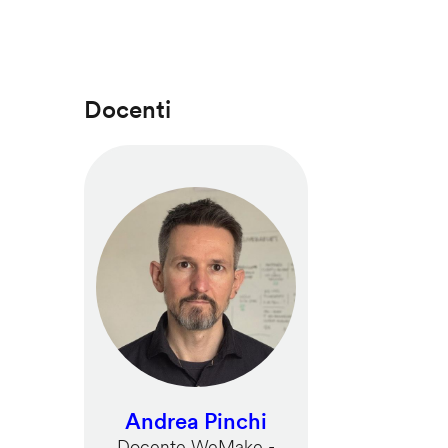
Docenti
Andrea Pinchi
Docente WeMake -