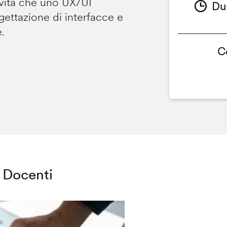
ività che uno UX/UI
Du
ettazione di interfacce e
e.
C
Docenti