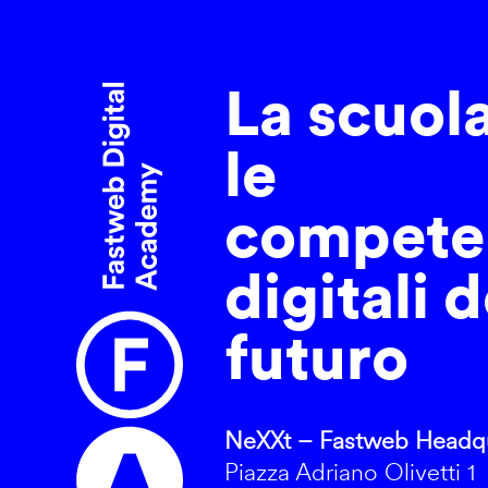
La scuol
le
compete
digitali d
futuro
NeXXt – Fastweb Headqu
Piazza Adriano Olivetti 1