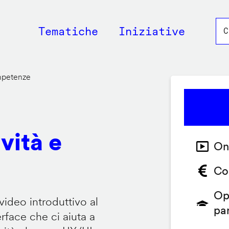
Main
Tematiche
Iniziative
navigation
ompetenze
vità e
On
Co
Op
video introduttivo al
pa
face che ci aiuta a