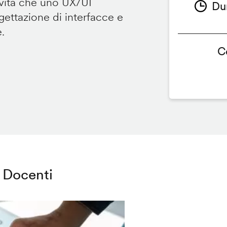
ività che uno UX/UI
Du
ettazione di interfacce e
e.
C
Docenti