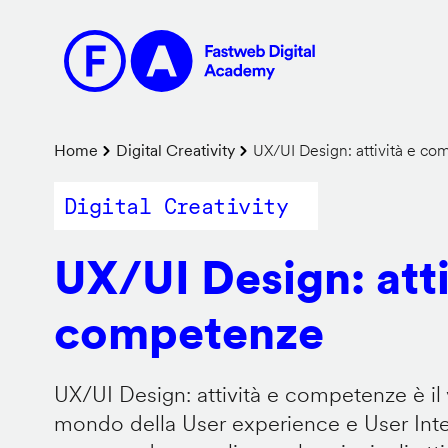
Salta
al
contenuto
principale
Briciole
Home
Digital Creativity
UX/UI Design: attività e c
di
Digital Creativity
pane
UX/UI Design: atti
competenze
UX/UI Design: attività e competenze è il 
mondo della User experience e User Inter