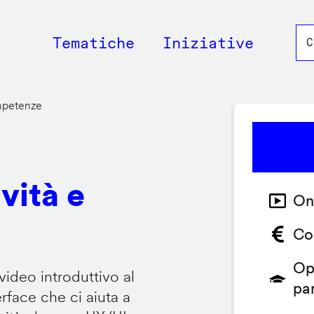
Main
Tematiche
Iniziative
navigation
ompetenze
vità e
On
Co
Op
video introduttivo al
pa
face che ci aiuta a