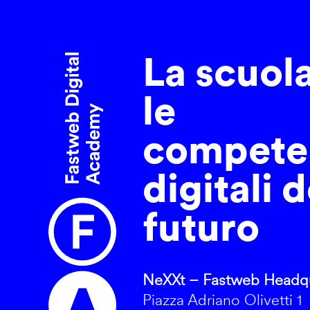
La scuol
le
compete
digitali d
futuro
NeXXt – Fastweb Headqu
Piazza Adriano Olivetti 1