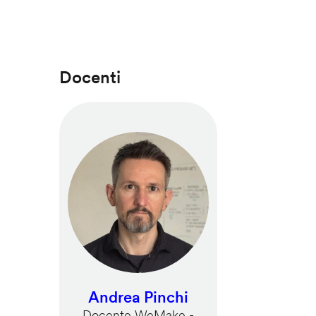
Docenti
Andrea Pinchi
Docente WeMake -