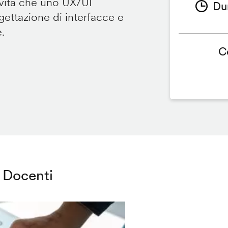
ività che uno UX/UI
Du
ettazione di interfacce e
e.
C
Docenti