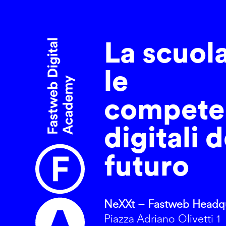
La scuol
le
compete
digitali d
futuro
NeXXt – Fastweb Headqu
Piazza Adriano Olivetti 1