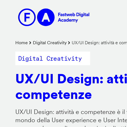
Salta
al
contenuto
principale
Briciole
Home
Digital Creativity
UX/UI Design: attività e c
di
Digital Creativity
pane
UX/UI Design: atti
competenze
UX/UI Design: attività e competenze è il 
mondo della User experience e User Inter