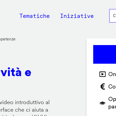
Main
Tematiche
Iniziative
navigation
ompetenze
vità e
On
Co
Op
video introduttivo al
pa
face che ci aiuta a