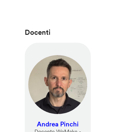
Docenti
Andrea Pinchi
Docente WeMake -