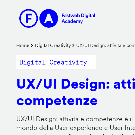
Salta
al
contenuto
principale
Briciole
Home
Digital Creativity
UX/UI Design: attività e c
di
Digital Creativity
pane
UX/UI Design: atti
competenze
UX/UI Design: attività e competenze è il 
mondo della User experience e User Inter