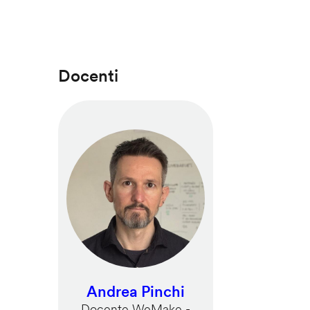
Docenti
Andrea Pinchi
Docente WeMake -