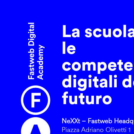
La scuol
le
compete
digitali d
futuro
NeXXt – Fastweb Headqu
Piazza Adriano Olivetti 1