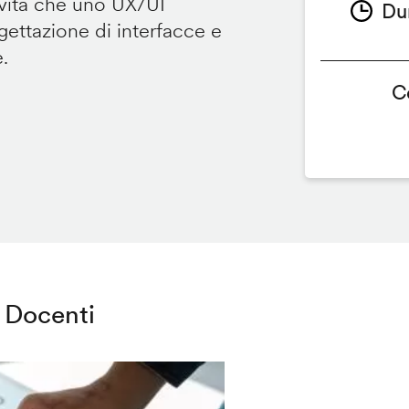
ività che uno UX/UI
Du
ettazione di interfacce e
e.
C
Docenti