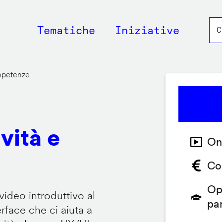
Main
Tematiche
Iniziative
navigation
ompetenze
vità e
On
Co
Op
video introduttivo al
pa
face che ci aiuta a