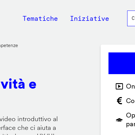
Main
Tematiche
Iniziative
navigation
ompetenze
vità e
On
Co
Op
video introduttivo al
pa
face che ci aiuta a