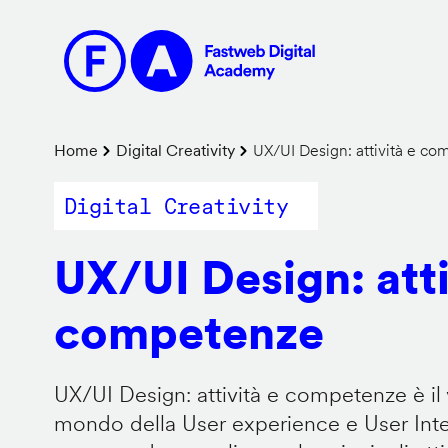
Salta
al
contenuto
principale
Briciole
Home
Digital Creativity
UX/UI Design: attività e c
di
Digital Creativity
pane
UX/UI Design: atti
competenze
UX/UI Design: attività e competenze è il 
mondo della User experience e User Inter