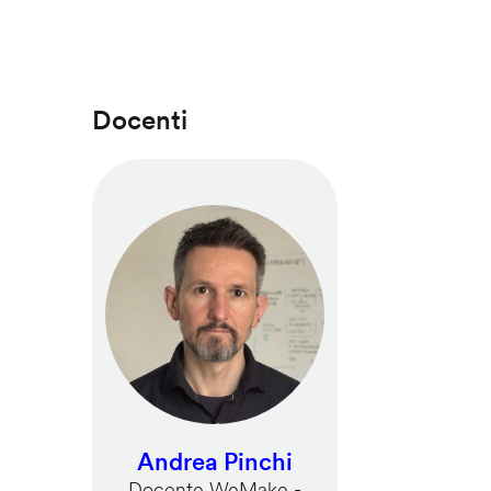
Docenti
Andrea Pinchi
Docente WeMake -