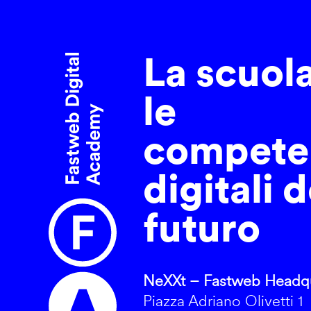
La scuol
le
compete
digitali d
futuro
NeXXt – Fastweb Headqu
Piazza Adriano Olivetti 1