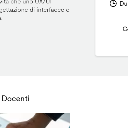
ività che uno UX/UI
Du
ettazione di interfacce e
e.
C
Docenti