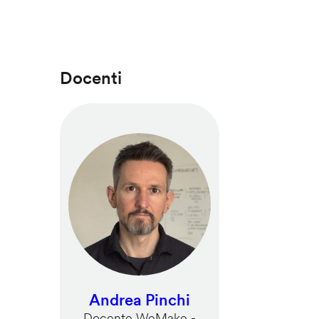
Docenti
Andrea Pinchi
Docente WeMake -