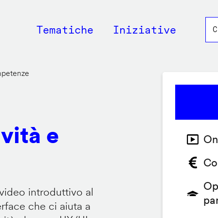
Main
Tematiche
Iniziative
navigation
ompetenze
vità e
On
Co
Op
video introduttivo al
pa
face che ci aiuta a