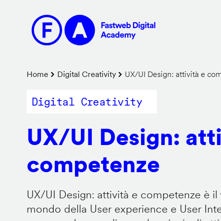
Salta
al
contenuto
principale
Briciole
Home
Digital Creativity
UX/UI Design: attività e c
di
Digital Creativity
pane
UX/UI Design: atti
competenze
UX/UI Design: attività e competenze è il 
mondo della User experience e User Inter