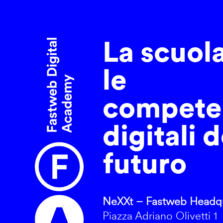
La scuol
le
compete
digitali d
futuro
NeXXt – Fastweb Headqu
Piazza Adriano Olivetti 1