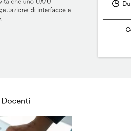
ività che uno UX/UI
Du
ettazione di interfacce e
e.
C
Docenti