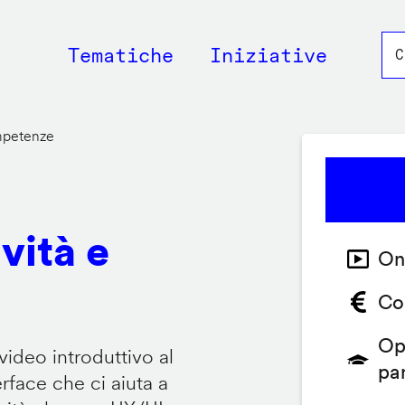
Main
Tematiche
Iniziative
navigation
ompetenze
vità e
On
Co
Op
video introduttivo al
pa
face che ci aiuta a