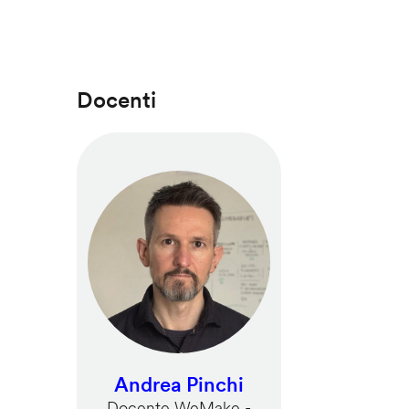
Docenti
Andrea Pinchi
Docente WeMake -