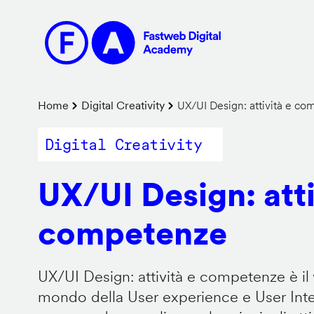
Salta
al
contenuto
principale
Briciole
Home
Digital Creativity
UX/UI Design: attività e c
di
Digital Creativity
pane
UX/UI Design: atti
competenze
UX/UI Design: attività e competenze è il 
mondo della User experience e User Inter