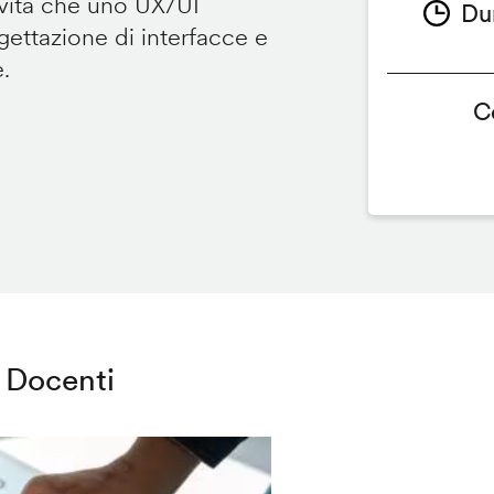
ività che uno UX/UI
Du
ettazione di interfacce e
e.
C
Docenti