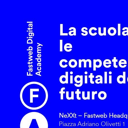
La scuol
le
compete
digitali d
futuro
NeXXt – Fastweb Headqu
Piazza Adriano Olivetti 1