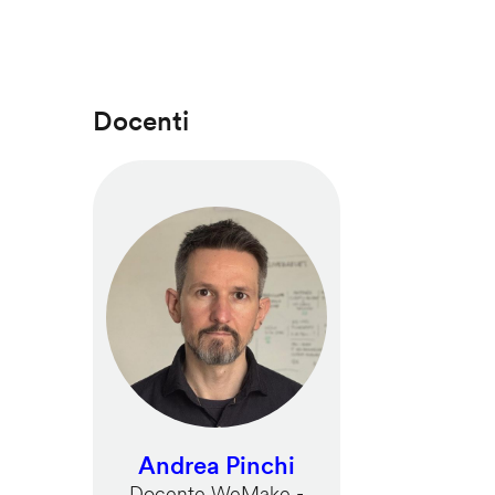
Docenti
Andrea Pinchi
Docente WeMake -