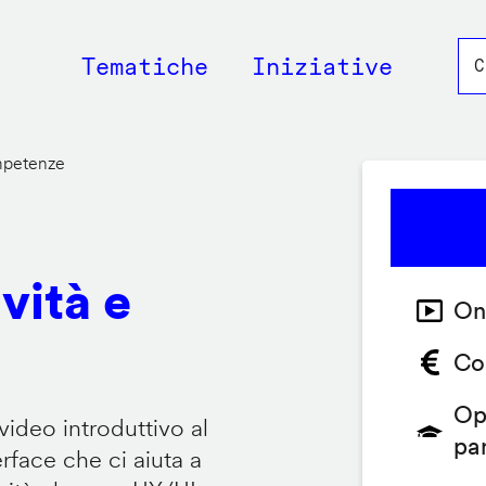
Main
Tematiche
Iniziative
navigation
ompetenze
vità e
On
Co
Op
video introduttivo al
pa
face che ci aiuta a