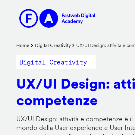
Salta
al
contenuto
principale
Briciole
Home
Digital Creativity
UX/UI Design: attività e c
di
Digital Creativity
pane
UX/UI Design: atti
competenze
UX/UI Design: attività e competenze è il 
mondo della User experience e User Inter