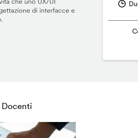
ività che uno UX/UI
Du
ettazione di interfacce e
e.
C
Docenti