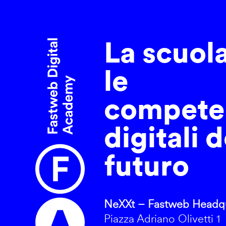
La scuol
le
compete
digitali d
futuro
NeXXt – Fastweb Headqu
Piazza Adriano Olivetti 1