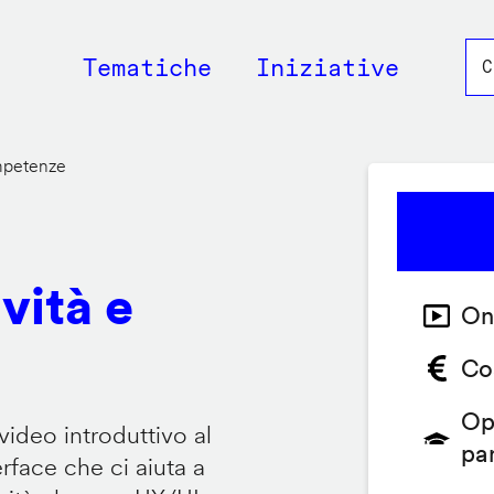
Main
Tematiche
Iniziative
navigation
ompetenze
vità e
On
Co
Op
video introduttivo al
pa
face che ci aiuta a