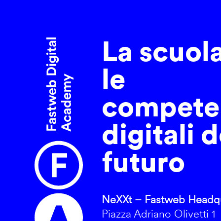
La scuol
le
compete
digitali d
futuro
NeXXt – Fastweb Headqu
Piazza Adriano Olivetti 1