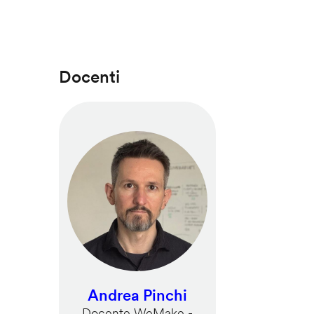
Docenti
Andrea Pinchi
Docente WeMake -