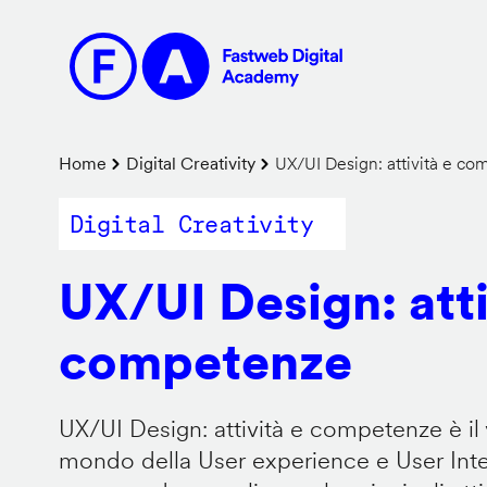
Salta
al
contenuto
principale
Briciole
Home
Digital Creativity
UX/UI Design: attività e c
di
Digital Creativity
pane
UX/UI Design: atti
competenze
UX/UI Design: attività e competenze è il 
mondo della User experience e User Inter