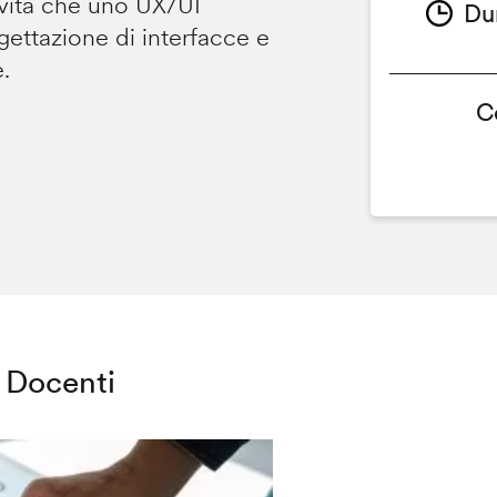
ività che uno UX/UI
Du
ettazione di interfacce e
e.
C
Docenti