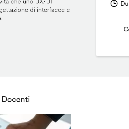
ività che uno UX/UI
Du
ettazione di interfacce e
e.
C
Docenti