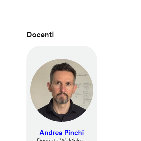
Docenti
Andrea Pinchi
Docente WeMake -