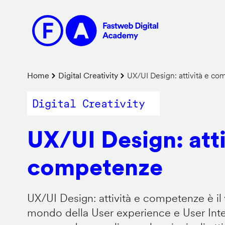
Salta
al
contenuto
principale
Briciole
Home
Digital Creativity
UX/UI Design: attività e c
di
Digital Creativity
pane
UX/UI Design: atti
competenze
UX/UI Design: attività e competenze è il 
mondo della User experience e User Inter