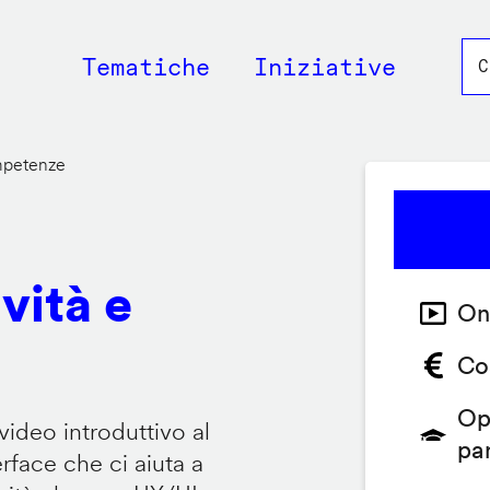
Main
Tematiche
Iniziative
navigation
ompetenze
vità e
On
Co
Op
video introduttivo al
pa
face che ci aiuta a