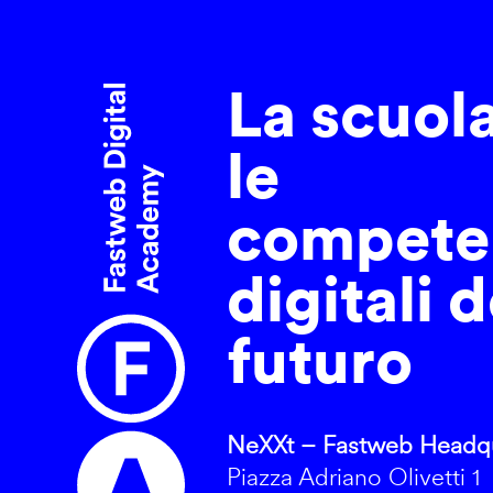
La scuol
le
compete
digitali d
futuro
NeXXt – Fastweb Headqu
Piazza Adriano Olivetti 1