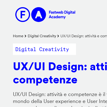
Salta
al
contenuto
principale
Briciole
Home
Digital Creativity
UX/UI Design: attività e c
di
Digital Creativity
pane
UX/UI Design: atti
competenze
UX/UI Design: attività e competenze è il 
mondo della User experience e User Inter