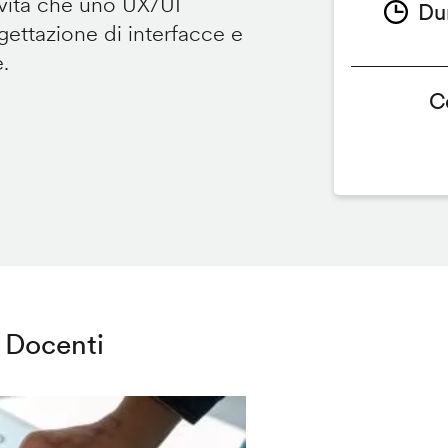
ività che uno UX/UI
Du
ettazione di interfacce e
e.
C
Docenti