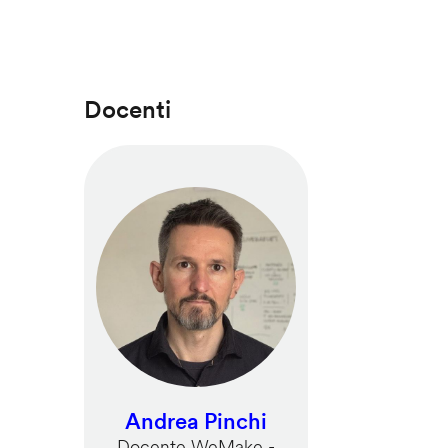
Docenti
Andrea Pinchi
Docente WeMake -