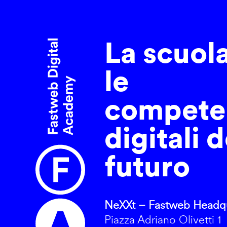
La scuol
le
compete
digitali d
futuro
NeXXt – Fastweb Headqu
Piazza Adriano Olivetti 1