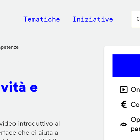
Main
Tematiche
Iniziative
navigation
ompetenze
vità e
On
Co
Op
video introduttivo al
pa
face che ci aiuta a