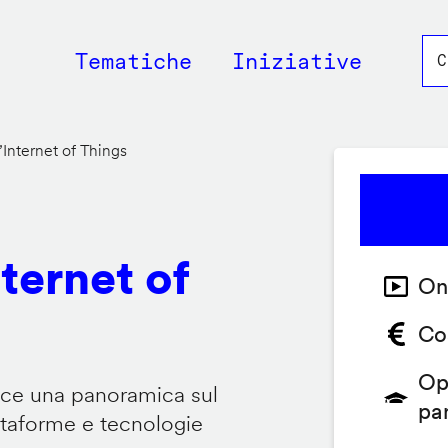
Main
Tematiche
Iniziative
navigation
’Internet of Things
nternet of
On
Co
Op
isce una panoramica sul
pa
attaforme e tecnologie