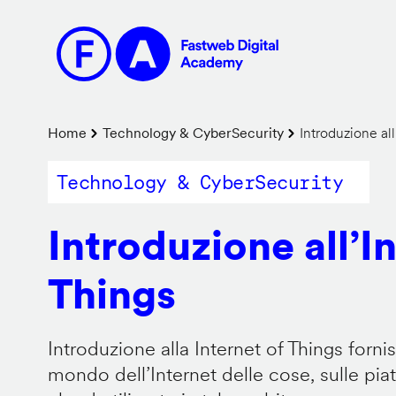
Salta
al
contenuto
principale
Briciole
Home
Technology & CyberSecurity
Introduzione all
di
Technology & CyberSecurity
pane
Introduzione all’I
Things
Introduzione alla Internet of Things forn
mondo dell’Internet delle cose, sulle pi