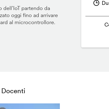
Du
 dell’IoT partendo da
ato oggi fino ad arrivare
oard al microcontrollore.
C
Docenti