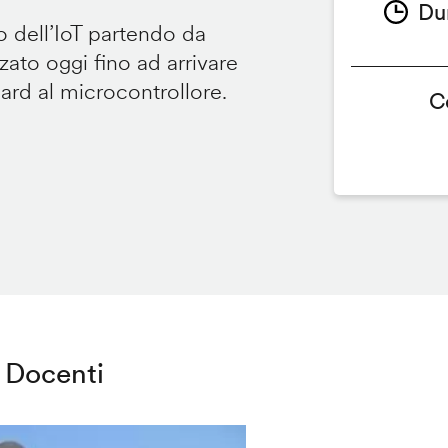
Du
 dell’IoT partendo da
ato oggi fino ad arrivare
oard al microcontrollore.
C
Docenti