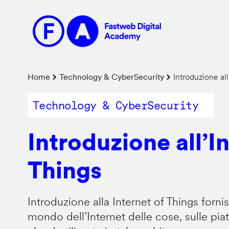
Salta
al
contenuto
principale
Briciole
Home
Technology & CyberSecurity
Introduzione all
di
Technology & CyberSecurity
pane
Introduzione all’I
Things
Introduzione alla Internet of Things forn
mondo dell’Internet delle cose, sulle pi