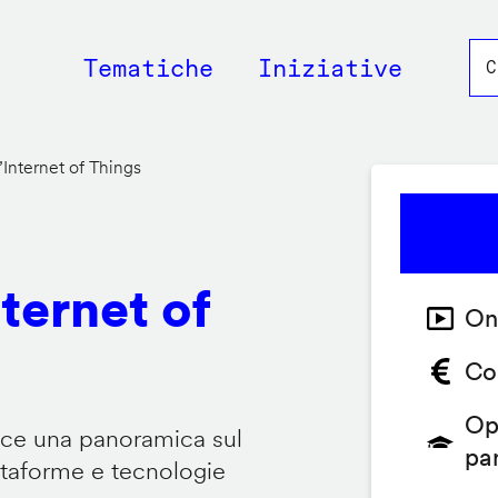
Main
Tematiche
Iniziative
navigation
’Internet of Things
nternet of
On
Co
Op
isce una panoramica sul
pa
attaforme e tecnologie