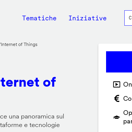
Main
Tematiche
Iniziative
navigation
’Internet of Things
nternet of
On
Co
Op
isce una panoramica sul
pa
attaforme e tecnologie