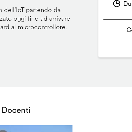
Du
 dell’IoT partendo da
ato oggi fino ad arrivare
oard al microcontrollore.
C
Docenti