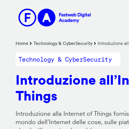
Salta
al
contenuto
principale
Briciole
Home
Technology & CyberSecurity
Introduzione all
di
Technology & CyberSecurity
pane
Introduzione all’I
Things
Introduzione alla Internet of Things forn
mondo dell’Internet delle cose, sulle pi