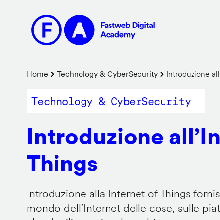
Salta
al
contenuto
principale
Briciole
Home
Technology & CyberSecurity
Introduzione all
di
Technology & CyberSecurity
pane
Introduzione all’I
Things
Introduzione alla Internet of Things forn
mondo dell’Internet delle cose, sulle pi