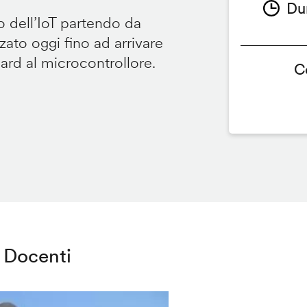
Du
 dell’IoT partendo da
ato oggi fino ad arrivare
oard al microcontrollore.
C
Docenti