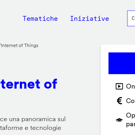
Main
Tematiche
Iniziative
navigation
’Internet of Things
nternet of
On
Co
Op
isce una panoramica sul
pa
attaforme e tecnologie