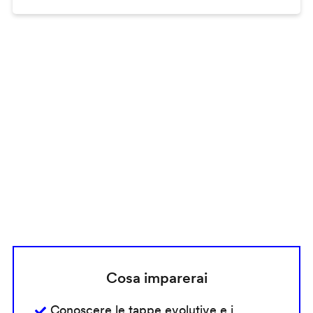
Remote
video
URL
Cosa imparerai
Conoscere le tappe evolutive e i