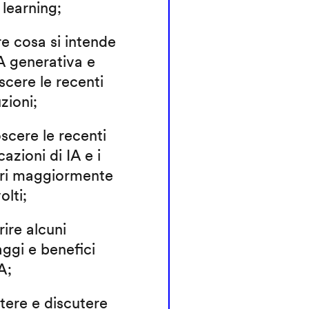
learning;
e cosa si intende
A generativa e
cere le recenti
zioni;
cere le recenti
cazioni di IA e i
ori maggiormente
olti;
ire alcuni
ggi e benefici
IA;
ttere e discutere