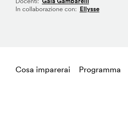
Docenti
Gaia Gambarelli
In collaborazione con
Ellysse
Cosa imparerai
Programma
Remote
video
URL