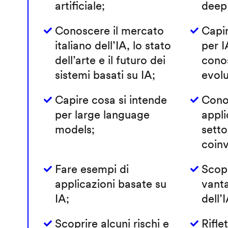
artificiale;
deep 
Conoscere il mercato
Capir
italiano dell’IA, lo stato
per I
dell’arte e il futuro dei
conos
sistemi basati su IA;
evolu
Capire cosa si intende
Conos
per large language
appli
models;
sett
coinv
Fare esempi di
Scopr
applicazioni basate su
vanta
IA;
dell’
Scoprire alcuni rischi e
Rifle