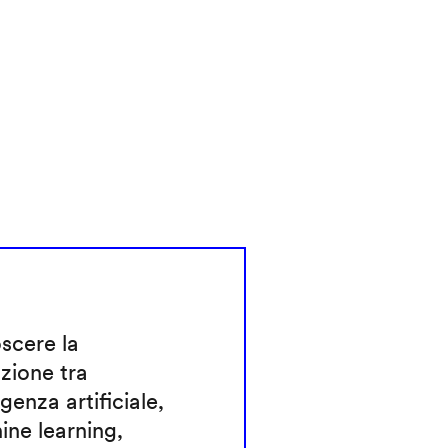
scere la
nzione tra
igenza artificiale,
ne learning,