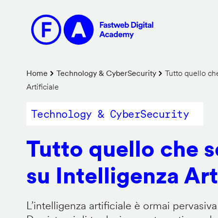
Salta
al
contenuto
principale
Briciole
Home
Technology & CyberSecurity
Tutto quello che
Artificiale
di
pane
Technology & CyberSecurity
Tutto quello che 
su Intelligenza Art
L’intelligenza artificiale è ormai pervasiva