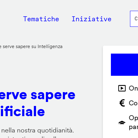
Main
Tematiche
Iniziative
navigation
 serve sapere su Intelligenza
On
serve sapere
Co
ificiale
Op
pa
 nella nostra quotidianità.