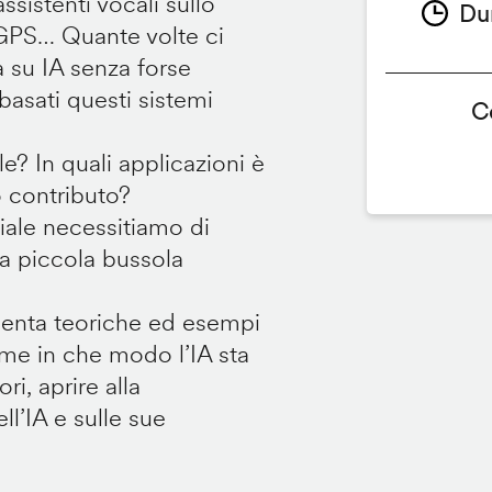
sistenti vocali sullo
Du
 GPS… Quante volte ci
a su IA senza forse
sati questi sistemi
C
le? In quali applicazioni è
o contributo?
iale necessitiamo di
na piccola bussola
menta teoriche ed esempi
ieme in che modo l’IA sta
i, aprire alla
ll’IA e sulle sue