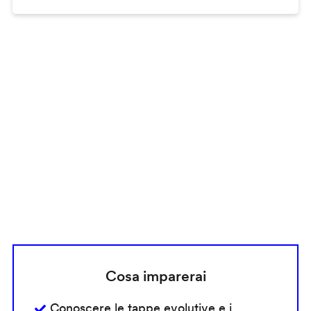
Remote
video
URL
Cosa imparerai
Conoscere le tappe evolutive e i