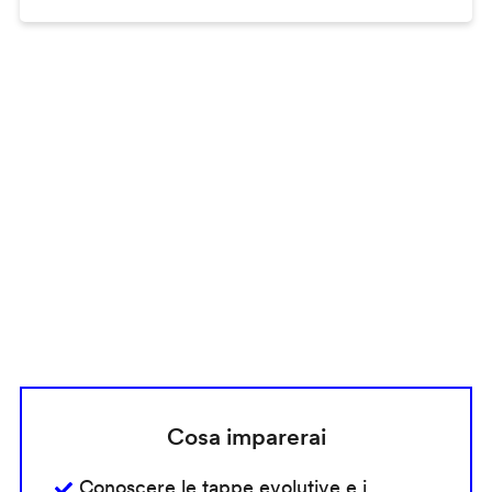
Remote
video
URL
Cosa imparerai
Conoscere le tappe evolutive e i