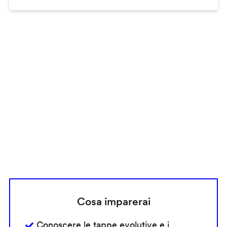
Remote
video
URL
Cosa imparerai
Conoscere le tappe evolutive e i