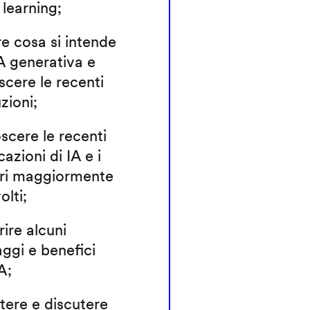
learning;
e cosa si intende
A generativa e
cere le recenti
zioni;
cere le recenti
cazioni di IA e i
ori maggiormente
olti;
ire alcuni
ggi e benefici
IA;
ttere e discutere