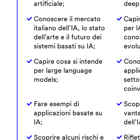
artificiale;
deep 
Conoscere il mercato
Capir
italiano dell’IA, lo stato
per I
dell’arte e il futuro dei
conos
sistemi basati su IA;
evolu
Capire cosa si intende
Conos
per large language
appli
models;
sett
coinv
Fare esempi di
Scopr
applicazioni basate su
vanta
IA;
dell’
Scoprire alcuni rischi e
Rifle