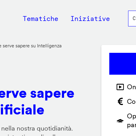
Main
Tematiche
Iniziative
navigation
 serve sapere su Intelligenza
On
serve sapere
Co
ificiale
Op
pa
 nella nostra quotidianità.