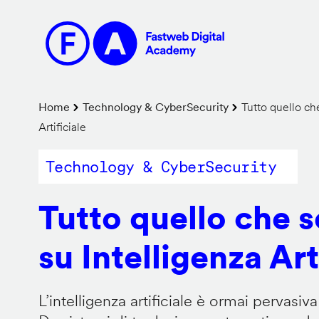
Salta
al
contenuto
principale
Briciole
Home
Technology & CyberSecurity
Tutto quello che
Artificiale
di
pane
Technology & CyberSecurity
Tutto quello che 
su Intelligenza Art
L’intelligenza artificiale è ormai pervasiva