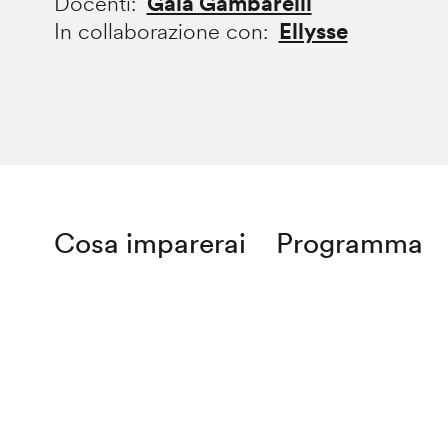
Docenti
Gaia Gambarelli
In collaborazione con
Ellysse
Cosa imparerai
Programma
Remote
video
URL