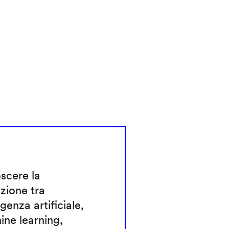
scere la
nzione tra
igenza artificiale,
ne learning,