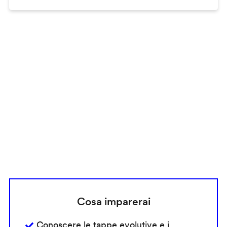
Remote
video
URL
Cosa imparerai
Conoscere le tappe evolutive e i