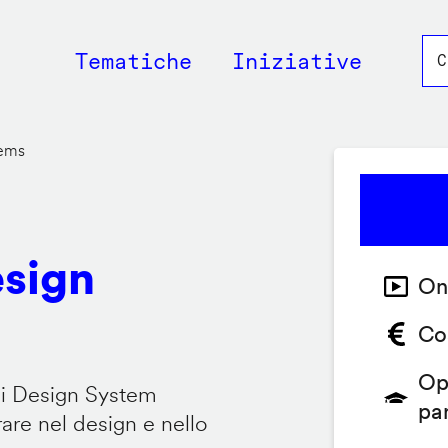
Main
Tematiche
Iniziative
navigation
tems
esign
On
Co
Op
 i Design System
pa
are nel design e nello