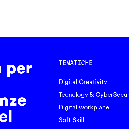
a per
TEMATICHE
Digital Creativity
nze
Tecnology & CyberSecur
Digital workplace
el
Soft Skill