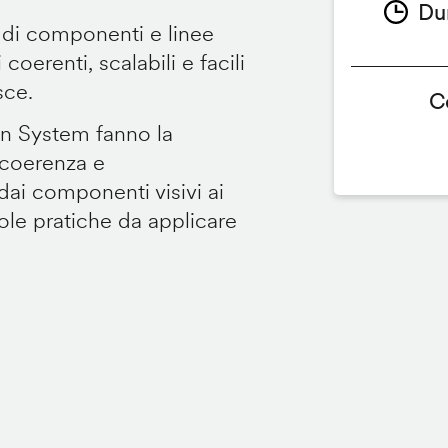
Du
 di componenti e linee
coerenti, scalabili e facili
sce.
C
gn System fanno la
 coerenza e
dai componenti visivi ai
gole pratiche da applicare