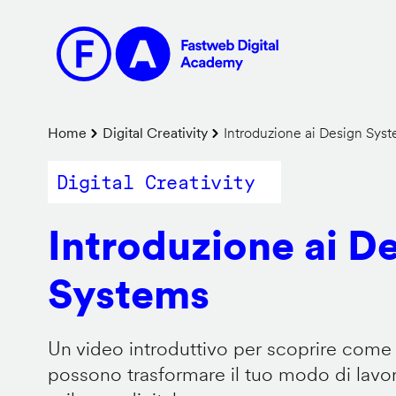
Salta
al
contenuto
principale
Briciole
Home
Digital Creativity
Introduzione ai Design Sys
di
Digital Creativity
pane
Introduzione ai D
Systems
Un video introduttivo per scoprire come
possono trasformare il tuo modo di lavor