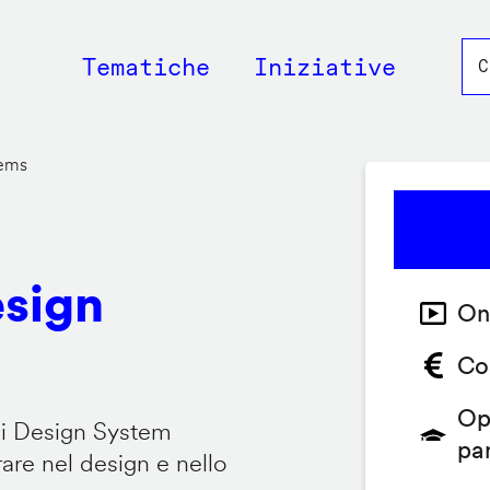
Main
Tematiche
Iniziative
navigation
tems
esign
On
Co
Op
 i Design System
pa
are nel design e nello