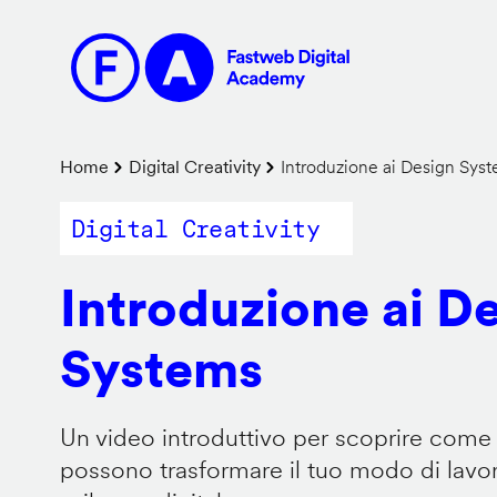
Salta
al
contenuto
principale
Briciole
Home
Digital Creativity
Introduzione ai Design Sys
di
Digital Creativity
pane
Introduzione ai D
Systems
Un video introduttivo per scoprire come
possono trasformare il tuo modo di lavor