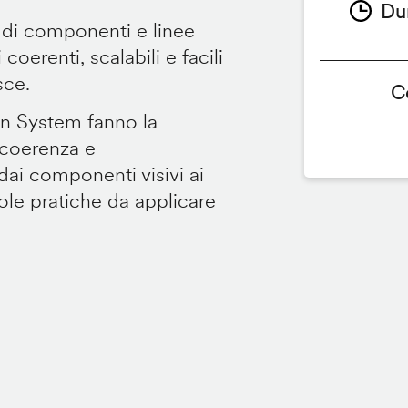
Du
 di componenti e linee
coerenti, scalabili e facili
sce.
C
gn System fanno la
 coerenza e
dai componenti visivi ai
gole pratiche da applicare