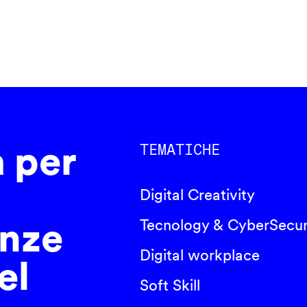
a per
TEMATICHE
Digital Creativity
nze
Tecnology & CyberSecur
Digital workplace
el
Soft Skill