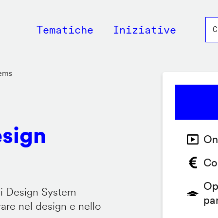
Main
Tematiche
Iniziative
navigation
tems
esign
On
Co
Op
 i Design System
pa
are nel design e nello