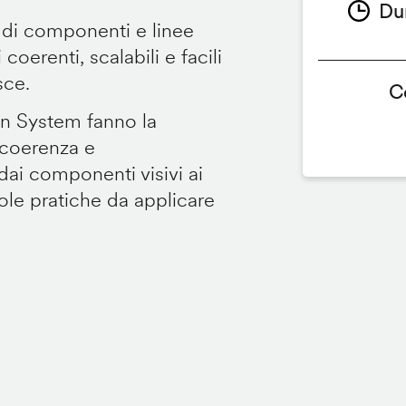
Du
 di componenti e linee
coerenti, scalabili e facili
sce.
C
gn System fanno la
 coerenza e
dai componenti visivi ai
gole pratiche da applicare