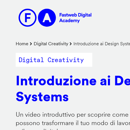
Salta
al
contenuto
principale
Briciole
Home
Digital Creativity
Introduzione ai Design Sys
di
Digital Creativity
pane
Introduzione ai D
Systems
Un video introduttivo per scoprire come
possono trasformare il tuo modo di lavor