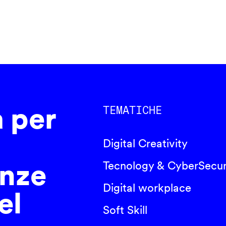
a per
TEMATICHE
Digital Creativity
nze
Tecnology & CyberSecur
Digital workplace
el
Soft Skill