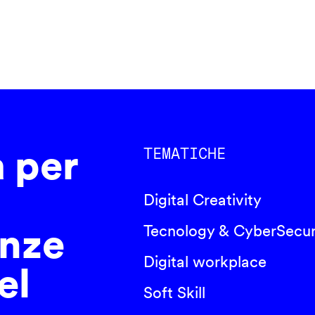
a per
TEMATICHE
Digital Creativity
nze
Tecnology & CyberSecur
Digital workplace
el
Soft Skill