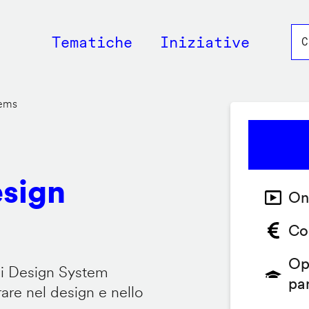
Main
Tematiche
Iniziative
navigation
tems
esign
On
Co
Op
 i Design System
pa
are nel design e nello