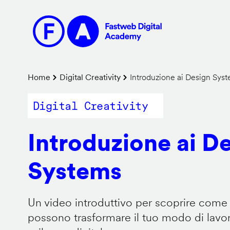
Salta
al
contenuto
principale
Briciole
Home
Digital Creativity
Introduzione ai Design Sys
di
Digital Creativity
pane
Introduzione ai D
Systems
Un video introduttivo per scoprire come
possono trasformare il tuo modo di lavor