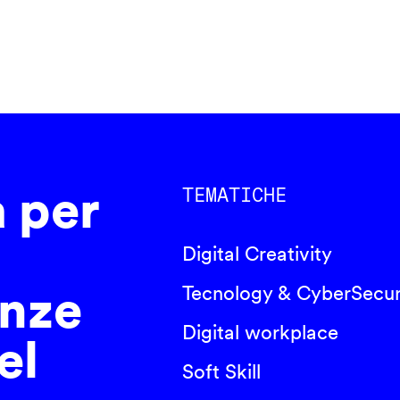
a per
TEMATICHE
Digital Creativity
nze
Tecnology & CyberSecur
Digital workplace
el
Soft Skill