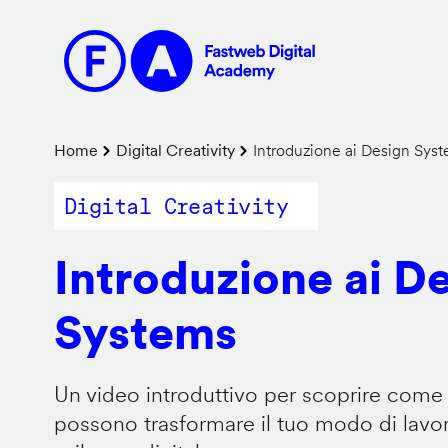
Salta
al
contenuto
principale
Briciole
Home
Digital Creativity
Introduzione ai Design Sys
di
Digital Creativity
pane
Introduzione ai D
Systems
Un video introduttivo per scoprire come
possono trasformare il tuo modo di lavor