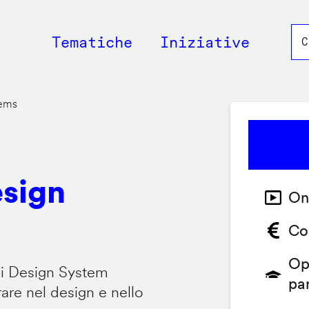
Main
Tematiche
Iniziative
navigation
tems
esign
On
Co
Op
 i Design System
pa
are nel design e nello