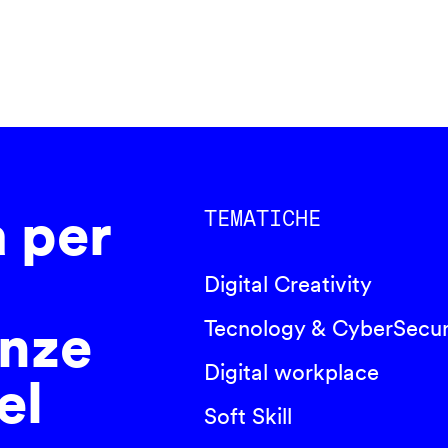
a per
TEMATICHE
Digital Creativity
nze
Tecnology & CyberSecur
Digital workplace
el
Soft Skill