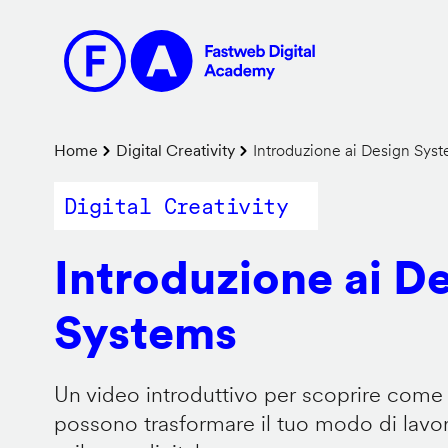
Salta
al
contenuto
principale
Briciole
Home
Digital Creativity
Introduzione ai Design Sys
di
Digital Creativity
pane
Introduzione ai D
Systems
Un video introduttivo per scoprire come
possono trasformare il tuo modo di lavor