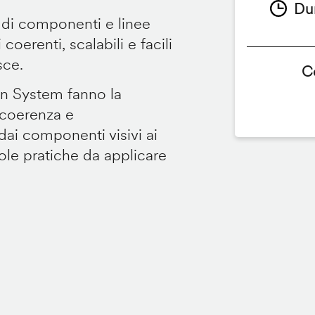
Du
 di componenti e linee
coerenti, scalabili e facili
sce.
C
gn System fanno la
 coerenza e
dai componenti visivi ai
gole pratiche da applicare