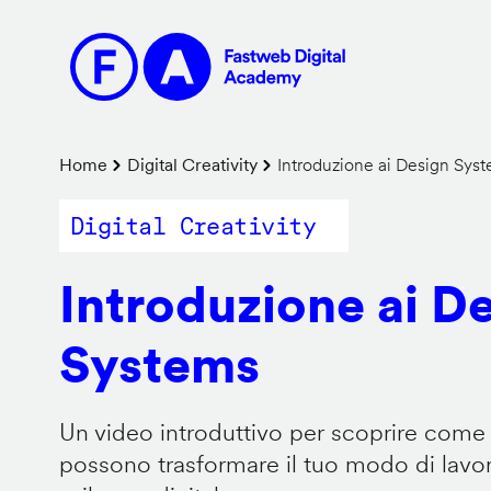
Salta
al
contenuto
principale
Briciole
Home
Digital Creativity
Introduzione ai Design Sys
di
Digital Creativity
pane
Introduzione ai D
Systems
Un video introduttivo per scoprire come
possono trasformare il tuo modo di lavor