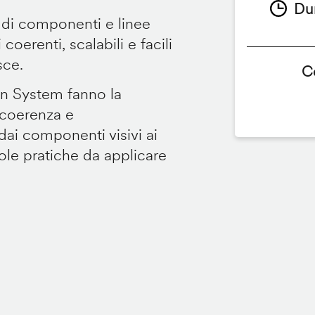
Du
 di componenti e linee
coerenti, scalabili e facili
sce.
C
gn System fanno la
 coerenza e
dai componenti visivi ai
gole pratiche da applicare