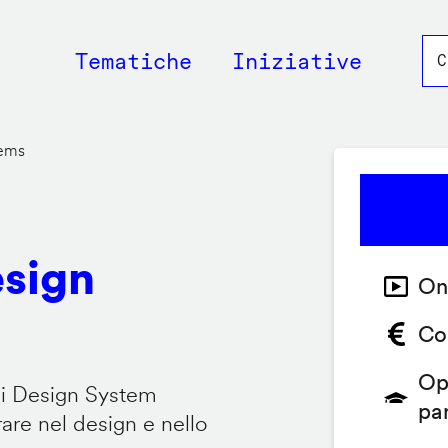
Main
Tematiche
Iniziative
navigation
tems
esign
On
Co
Op
 i Design System
pa
are nel design e nello